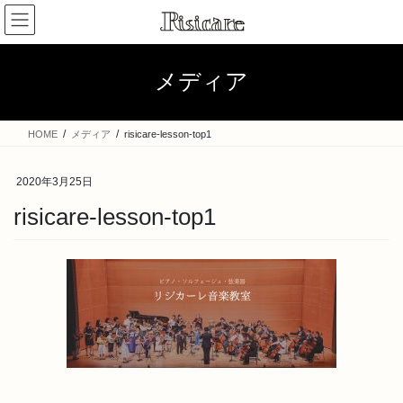
コ
ナ
ン
ビ
テ
ゲ
ン
ー
メディア
ツ
シ
へ
ョ
ス
ン
HOME
メディア
risicare-lesson-top1
キ
に
ッ
移
プ
動
2020年3月25日
risicare-lesson-top1