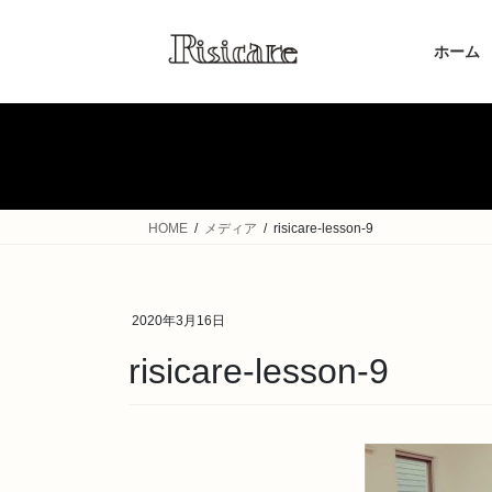
コ
ナ
ン
ビ
ホーム
テ
ゲ
ン
ー
ツ
シ
へ
ョ
ス
ン
キ
に
ッ
移
HOME
メディア
risicare-lesson-9
プ
動
2020年3月16日
risicare-lesson-9